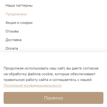
Наши паттерны
Предзаказы
Акции и скидки
Отзывы
Доставка
Оплата
Контакты
Участие в тестах
Продолжая использовать наш сайт, вы даете согласие
Политика
на обработку файлов cookie, которые обеспечивают
Личный кабинет
обработки
данных
правильную работу сайта и соглашаетесь с нашей
Политикой конфиденциальности
Оферта и политика конфиденциальности
Пользовательское соглашение
Понятно
Условия обмена и возврата