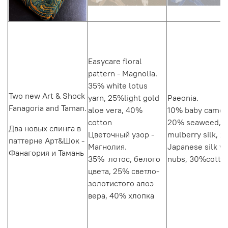
Easycare floral
pattern - Magnolia.
35% white lotus
Two new Art & Shock
yarn, 25%light gold
Paeonia.
Fanagoria and Taman.
aloe vera, 40%
10% baby camel
cotton
20% seaweed, 
Два новых слинга в
Цветочный узор -
mulberry silk, 
паттерне Арт&Шок -
Магнолия.
Japanese silk wi
Фанагория и Тамань
35% лотос, белого
nubs, 30%cotto
цвета, 25% светло-
золотистого алоэ
вера, 40% хлопка