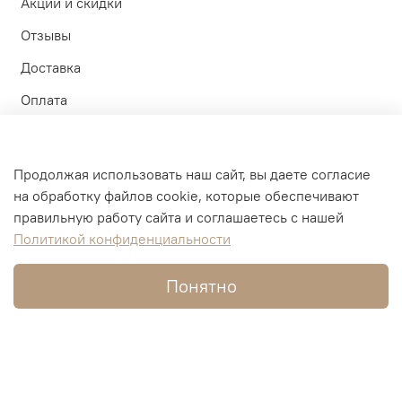
Акции и скидки
Отзывы
Доставка
Оплата
Контакты
Участие в тестах
Продолжая использовать наш сайт, вы даете согласие
Политика
на обработку файлов cookie, которые обеспечивают
Личный кабинет
обработки
данных
правильную работу сайта и соглашаетесь с нашей
Политикой конфиденциальности
Оферта и политика конфиденциальности
Пользовательское соглашение
Понятно
Условия обмена и возврата
Обратная связь