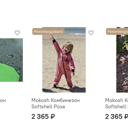
Рекомендована стирка 
Наш размерный ряд:
Размер 2- 2.7 м
Рекомендовано
Рекомендо
Размер 3- 3.2 м
Размер 4- 3.7 м
Размер 5- 4.2 м
Размер 6- 4.7 м
Размер 7- 5.2 м
Размер 8- 5,7 м
Размер 9- 6,2 м
Слинг с кольцами - 2\1,8
он
Mokosh Комбинезон
Mokosh К
Softshell Роза
Softshell
2 365 ₽
2 365 