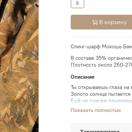
6
В корзину
Слинг-шарф Мокошь Бам
В составе 35% органиче
Плотность около 260-27
Описание
Ты открываешь глаза на 
Золото солнца пытается п
Ещё не совсем понимаешь
и силуэты, но солнечные
Показать полностью
Дают успокоиться, рассла
Бамбуковый лес тихо пое
листвы, журчанием ручья
Характеристики