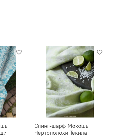
ошь
Слинг-шарф Мокошь
еди
Чертополохи Текила