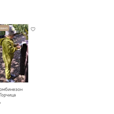
перед первым использованием.
вано
 м
омбинезон
 Горчица
₽