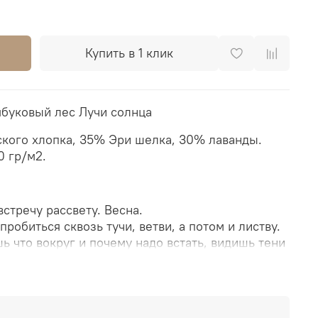
Купить в 1 клик
буковый лес Лучи солнца
ского хлопка, 35% Эри шелка, 30% лаванды.
0 гр/м2.
встречу рассвету. Весна.
робиться сквозь тучи, ветви, а потом и листву.
 что вокруг и почему надо встать, видишь тени
 лучи приковывают взгляд.
биться, открыться на встречу теплу и свету.
т в порывах ветра. Трением стволов, шелестом
.