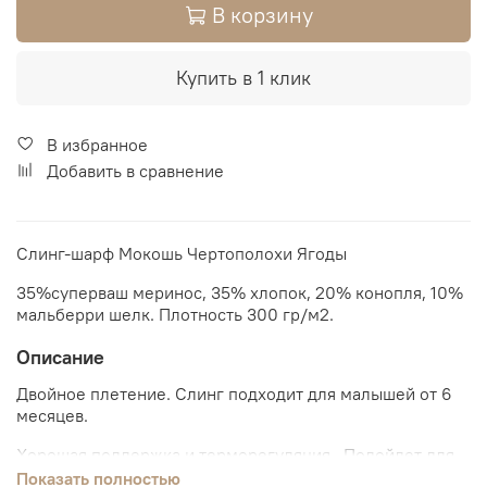
В корзину
Купить в 1 клик
В избранное
Добавить в сравнение
Слинг-шарф Мокошь Чертополохи Ягоды
35%суперваш меринос, 35% хлопок, 20% конопля, 10%
мальберри шелк.
Плотность 300 гр/м2.
Описание
Двойное плетение. Слинг подходит для малышей от 6
месяцев.
Хорошая поддержка и терморегуляция. Подойдет для
прохладного и холодного времени года.
Показать полностью