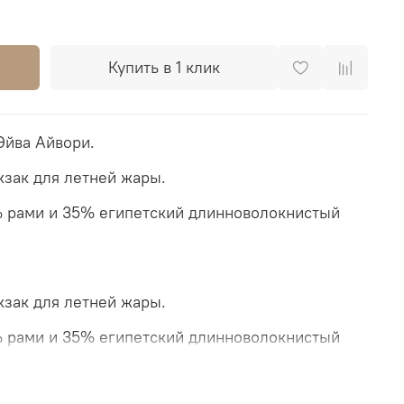
Купить в 1 клик
Эйва Айвори.
зак для летней жары.
% рами и 35% египетский длинноволокнистый
зак для летней жары.
% рами и 35% египетский длинноволокнистый
ник. В наличии только один рюкзак 3 размер.