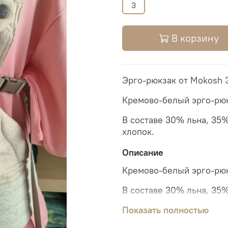
3
В корзину
Эрго-рюкзак от Mokosh 
Кремово-белый эрго-рюк
В составе 30% льна, 35
хлопок.
Описание
Кремово-белый эрго-рюк
В составе 30% льна, 35
хлопок.
Показать полностью
Пояс "улыбка". Подголов