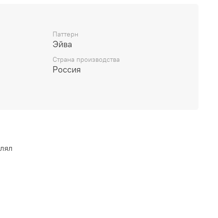
перед первым использованием.
Паттерн
Эйва
Страна производства
Россия
влял