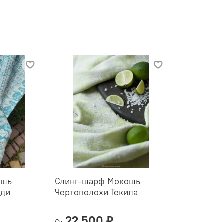
ошь
Слинг-шарф Мокошь
еди
Чертополохи Текила
22 500 ₽
От