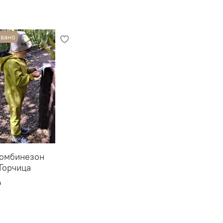
вано
омбинезон
 Горчица
₽