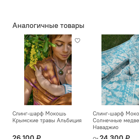
Аналогичные товары
Слинг-шарф Мокошь
Слинг-шарф Мок
Крымские травы Альбиция
Солнечные медв
Наваджио
26 100 ₽
24 300 ₽
От