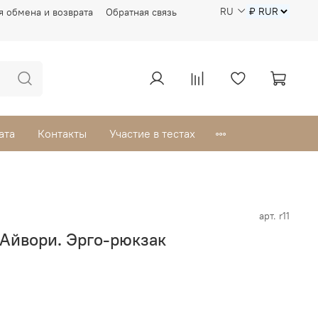
RU
я обмена и возврата
Обратная связь
ата
Контакты
Участие в тестах
арт.
r11
 Айвори. Эрго-рюкзак