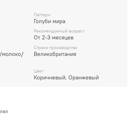
хорошей поддержкой и распределением веса.
вы. Бежевая - Голуби мира Медовый глинтвейн и
Паттерн
ала.
Голуби мира
Рекомендуемый возраст
От 2-3 месяцев
работку паром. Но мы рекомендуем стирать
Страна производства
ванием!
/молоко/
Великобритания
Цвет
Коричневый, Оранжевый
влял
 м