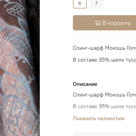
6
7
В корзину
Слинг-шарф Мокошь Гол
В составе 35% шелк тус
Описание
Слинг-шарф Мокошь Гол
В составе 35% шелк тус
Мягкий слинг с баунсом
Показать полностью
"кармашком".