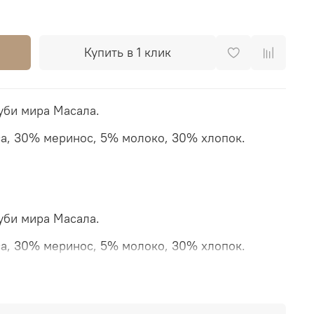
Купить в 1 клик
уби мира Масала.
са, 30% меринос, 5% молоко, 30% хлопок.
уби мира Масала.
са, 30% меринос, 5% молоко, 30% хлопок.
 для малышей от 3 месяцев. В плетении