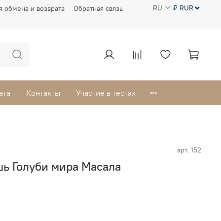
RU
я обмена и возврата
Обратная связь
ата
Контакты
Участие в тестах
арт.
152
ь Голуби мира Масала