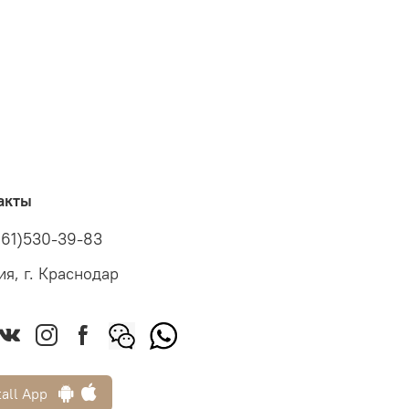
акты
961)530-39-83
ия, г. Краснодар
tall App