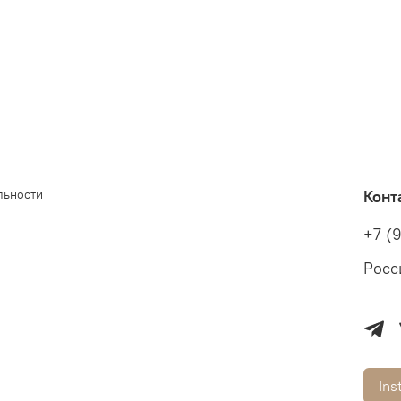
льности
Конт
+7 (
Росс
Ins