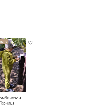
вано
омбинезон
 Горчица