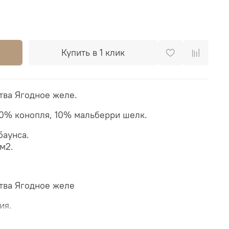
Купить в 1 клик
ва Ягодное желе.
40% конопля, 10% мальберри шелк.
баунса.
м2.
тва Ягодное желе
ция.
для тяжёлых малышей.