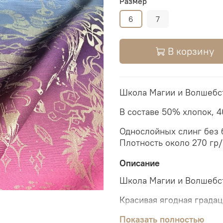
Размер
6
7
В корзину
Школа Магии и Волшебст
В составе 50% хлопок, 
Однослойных слинг без 
Плотность около 270 гр/
Описание
Школа Магии и Волшебс
Красивая ягодная града
С хорошей поддержкой 
Показать полностью