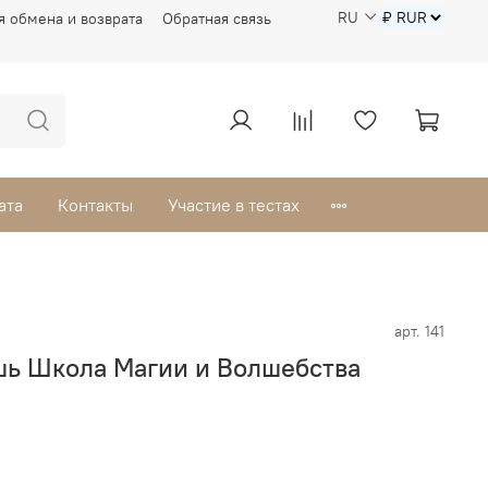
RU
я обмена и возврата
Обратная связь
ата
Контакты
Участие в тестах
арт.
141
ь Школа Магии и Волшебства