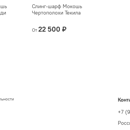
ошь
Слинг-шарф Мокошь
еди
Чертополохи Текила
22 500 ₽
От
льности
Конт
+7 (
Росс