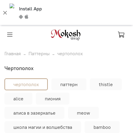
Install App
Главная
Паттерны
чертополох
чертополох
чертополох
паттерн
thistle
alice
пиония
алиса в зазеркалье
meow
школа магии и волшебства
bamboo