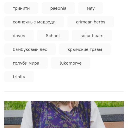
тринити
paeonia
мяу
солнечные медведи
crimean herbs
doves
School
solar bears
бамбуковый лес
крымские травы
голуби мира
lukomorye
trinity